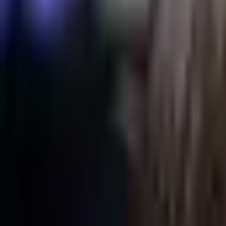
Financie
Učiť sa
Výskum
Newsletter
Inzerovať u nás
Poháňa
Hands-On Review
Publikované:
18. 9. 2025, 13:16
Praktická recenzia od Bitcoin.com -
športová stávková kancelária s rýc
ZDIEĽAŤ
Publikované:
18. 9. 2025, 13:16