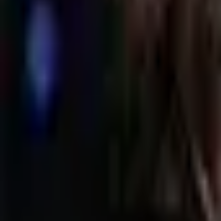
Či už na stolnom počítači alebo na mobilnom zariadení, 
hier, vkladať a získavať bonusy bez problémov prostrední
Bezpečnosť, spravodlivosť a zodpovedné hranie
Betplay berie bezpečnosť vážne s SSL šifrovaním a
dokáz
poskytujú nástroje na zodpovedné hranie, vrátane funkcií 
VIP program
Pre verných hráčov, Betplay ponúka
14-úrovňový VIP s
odmeny ako denné rakeback, týždenné cashback, bezplatn
kanceláriu a poker sa nezapočítavajú do postupu VIP.
Globálna vs. USA dostupnosť
Betplay je prístupný vo viacerých regiónoch po celom svet
polohy. Hráči z USA, najmä, by mali skontrolovať Podmi
Verdikt: Stojí Betplay za to?
Po mojej praktickej recenzii sú tu klady a zápory:
✅ Rýchle výbery
✅ Priateľský k kryptomenám (BTC, USDT, LTC, Lightnin