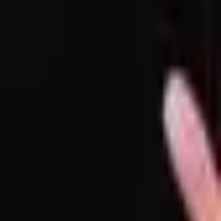
mi
ch v