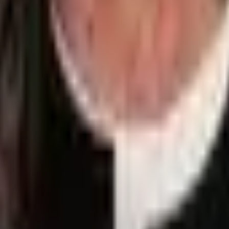
Betplay ponúka
hladký a citlivý zážitok
. Môžete pristupovať k celej sú
ctvom oboch platforiem.
ateľne férovými hrami
, čo umožňuje hráčom overovať výsledky. Tak
vlastného vylúčenia, aby podporovali bezpečnejšie hranie.
ystém
. Každá kasínová stávka prispieva k vášmu postupu, odomykajú s
é otočky a náhodné kvapky hotovosti. Poznámka: Stávky na stávkovú
e. Avšak, propagácie a dostupnosť sa môžu líšiť v závislosti od vašej
enky a obmedzenia.
g a viac)