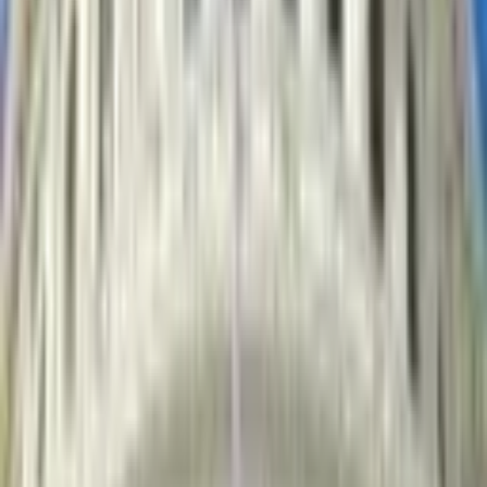
Featured
pred 3 hodinami
XRP získava významnú utilitu v oblasti DeFi, keďže
FXRP sprístupňuje úvery v RLUSD
Featured
pred 3 hodinami
Zostáva už len jeden deň, kým Senát čelí
záverečnému úsiliu o hlasovanie o zákone
CLARITY týkajúcom sa kryptomien
Regulation & Legal
pred 5 hodinami
Sui oznamuje aktualizáciu hlavnej siete v 1.
štvrťroku 2027 s cieľom odvrátiť kvantovú hrozbu
Security
NAJNOVŠIE SPRÁVY