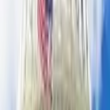
Úvahy o geografickom prístupe
Geografický prístup závisí aj od rozsahu licencií. Platformy, ktoré
fungujú na základe špecifických povolení, obmedzujú prístup v
regiónoch, kde nemajú schválenie. Prístup používateľov sa preto
môže líšiť v závislosti od lokality.
Funkcie platforiem a propagačné
štruktúry
Okrem týchto faktorov regulatívne rámce formujú funkcie
platformy, ako sú napríklad propagačné štruktúry. Tieto usmernenia
určujú, ako platformy prezentujú služby a ponuky v regulovaných
prostrediach.
Prístup platformy 1xBit
V rámci tohto širšieho kontextu poskytuje platforma 1xBit iGaming
prístup k širokej škále digitálnych aktív a uľahčuje transakcie priamo
v reťazci.
1xBit
podporuje viac ako 40 kryptomien a ponúka proces
registrácie s menej procedurálnymi požiadavkami. Okrem toho jej
uvítací bonus zahŕňa až 7 BTC v rámci počiatočných vkladov, v