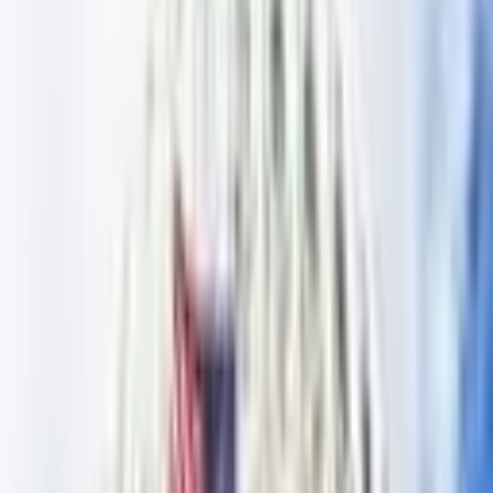
potvrdenie adresy a v niektorých prípadoch dodatočné overenie na
základe aktivity na účte. Preto sa používatelia môžu počas
používania stretnúť s viacerými fázami overovania.
Dostupnosť aktív na jednotlivých
platformách
Podobne sa dostupnosť aktív líši v závislosti od platformy.
Regulované prostredia zvyčajne podporujú definovaný súbor
kryptomien, aby spĺňali požiadavky na úschovu, podávanie správ a
auditovateľnosť. V dôsledku toho môžu používatelia, ktorí držia
alternatívne digitálne aktíva, potrebovať ich pred použitím previesť,
čo môže v závislosti od platformy znamenať ďalšie kroky.
Vývoj stablecoinov v roku 2026
Vývoj v roku 2026 ovplyvnil aj dostupnosť stablecoinov. Po
zavedení smernice MiCA v celej Európskej únii regulátori zaviedli
požiadavky, ktoré ovplyvňujú fungovanie určitých stablecoinov na
burzách spĺňajúcich tieto požiadavky. To následne ovplyvnilo
spôsob, akým niektorí používatelia prevádzajú a spravujú likviditu
medzi platformami.