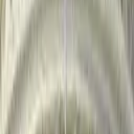
Na internete sa šíria falošné airdropy XRP, nadácia
vyzýva používateľov, aby boli ostražití
pred 42 minútami
Dubai Duty Free zavádza platobnú službu
Crypto.com Pay do letiskových obchodov v
Spojených arabských emirátoch
pred 1 hodinou
Nový platobný rámec spoločnosti Swift sa spúšťa v
Bank of America a JPMorgan
pred 1 hodinou
XRP získava významnú utilitu v oblasti DeFi, keďže
FXRP sprístupňuje úvery v RLUSD
pred 3 hodinami