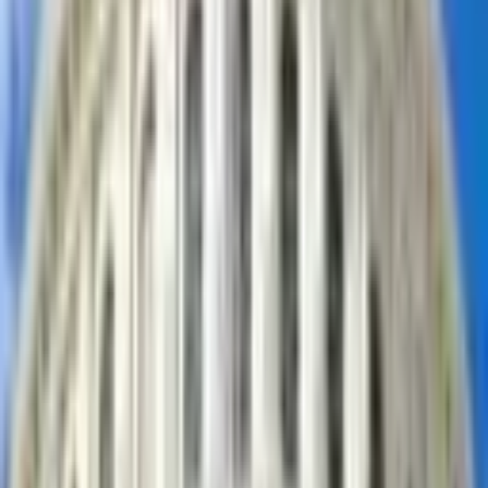
inteligencie. Pôvodná anglická verzia je autoritatívnym zdrojom;
automatické preklady môžu obsahovať nepresnosti, najmä v právnej
a regulačnej terminológii.
Súvisiace články
pred 42 minútami
Na internete sa šíria falošné airdropy XRP, nadácia
vyzýva používateľov, aby boli ostražití
Featured
pred 1 hodinou
Dubai Duty Free zavádza platobnú službu
Crypto.com Pay do letiskových obchodov v
Spojených arabských emirátoch
Featured
pred 1 hodinou
Nový platobný rámec spoločnosti Swift sa spúšťa v
Bank of America a JPMorgan