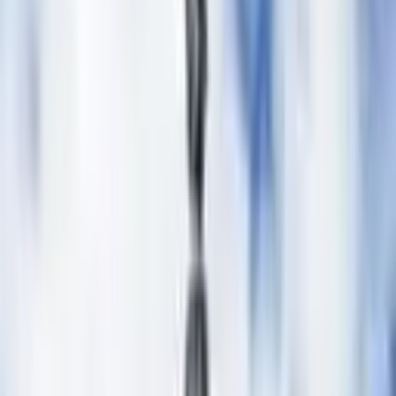
Domov
Financie
Učiť sa
Výskum
Newsletter
Inzerovať u nás
Poháňa
Press release
Publikované:
21. 4. 2026, 11:30
1xBit poukazuje na kompromisy, ktoré
musia používatelia akceptovať na
regulovaných platformách pre online
hazardné hry
Túto sponzorovanú tlačovú správu poskytla spoločnosť 1xBit a nezostavil ju
Bitcoin.com
News.
Bitcoin.com
News nemusí nevyhnutne súhlasiť s tvrdeniami
uvedenými v tomto oznámení.
ZDIEĽAŤ