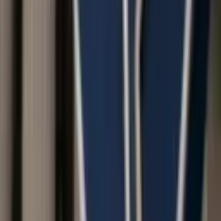
Peningkatan Mainnet Sui Suku 1 2027 untuk
Mengelakkan Ancaman Kuantum
3 jam yang lalu
Tom Lee dari Bitmine memberi amaran bahawa
Bitcoin kekurangan pelan kuantum sebelum 2028
3 jam yang lalu
CME Mengekalkan 51% daripada Fanduel Predicts
tetapi Kehilangan Perniagaan Sukannya
4 jam yang lalu
Muat Turun Aplikasi
Syarikat
Tentang Kami