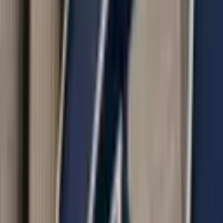
BC Engine ialah ciri utama, tetapi penting untuk difahami bahawa
pelancarannya adalah sebahagian daripada penyegaran yang lebih
menyeluruh terhadap keseluruhan seni bina ganjaran BC.GAME.
Kemas kini ini memperkenalkan atau menambah baik beberapa
sistem saling berkaitan yang direka untuk menyampaikan nilai pada
setiap peringkat perjalanan pemain di platform.
Bonus Harian, Mingguan, dan Bulanan
membentuk rentak
berperingkat ganjaran berulang, memastikan pemain yang
konsisten diiktiraf secara berkala melangkaui tawaran alu-
aluan awal.
Bonus Naik Tahap
memberi ganjaran kepada kemajuan
melalui peringkat kesetiaan platform, menambah insentif
berasaskan pencapaian di atas pendapatan pasif berterusan
daripada BC Engine.
Welcome Shield
ialah penambahan baharu yang disasarkan
khusus untuk perlindungan sesi pertama. Daripada
membiarkan pemain baharu menanggung kerugian awal tanpa
sebarang jalan keluar, Welcome Shield menyediakan lapisan
perlindungan sepanjang sesi awal tersebut — mengurangkan
halangan kemasukan bagi pemain yang meneroka platform
buat kali pertama.
Secara keseluruhan, ciri-ciri ini mewakili perubahan struktur dalam