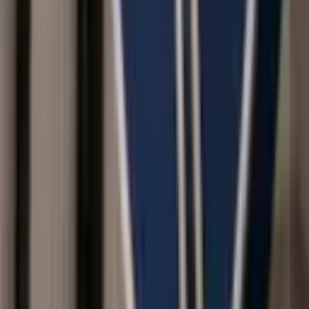
Hubungi Kami
Mengiklan
Undang-undang
Peta Laman
Wawasan
Berita
Pasaran
Pusat Pembelajaran
Produk & Perkhidmatan
Akaun Bitcoin.com
Dompet Bitcoin.com
Beli Bitcoin
Verse DEX
Ikuti
Telegram
X
Discord
LinkedIn