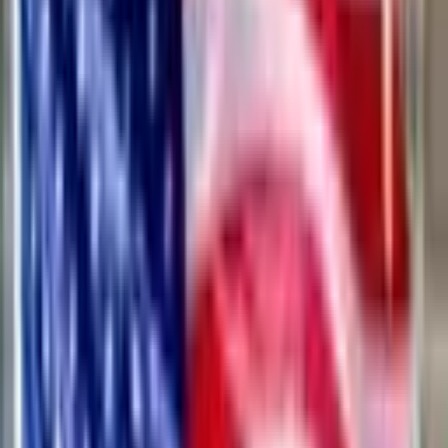
প্রক্রিয়াটি সহজ:
Bet
— খেলোয়াড়রা স্বাভাবিকভাবেই প্ল্যাটফর্মজুড়ে যেকোনো গেমে বাজি ধরে।
Earn $BC
— গেমপ্লের মাধ্যমে পুরস্কার হিসেবে BC Token
(BC.GAME-এর নিজস্ব টোকেন) অর্জিত হয়।
Auto-Stake
— অর্জিত $BC কোনো ম্যানুয়াল অ্যাকশন ছাড়াই
স্বয়ংক্রিয়ভাবে BC Engine-এ স্টেক হয়।
Receive BCD Hourly
: BC Engine প্রতি ঘণ্টায় BCD
(BC.GAME-এর প্ল্যাটফর্ম কারেন্সি) বিতরণ করে, ফলে চলমান একটি
রেভিনিউ-শেয়ারিং আয়ের ধারা তৈরি হয়।
আলাদা করে অপ্ট-ইন করার প্রক্রিয়া নেই, স্টেকিং ড্যাশবোর্ডে ঘোরাঘুরি করার দরকার
নেই, এবং অপেক্ষার সময়ও নেই। একজন খেলোয়াড় বাজি ধরা শুরু করার মুহূর্ত থেকেই
সিস্টেমটি নীরবে ব্যাকগ্রাউন্ডে চলতে থাকে।
কোনো ওয়েজারিং শর্ত নেই, কোনো লক-ইন নেই
এর একটি গুরুত্বপূর্ণ দিক হলো
BC Engine
-এ যা
নেই
। ক্যাসিনোর অধিকাংশ বোনাস
কাঠামোর বিপরীতে — যেখানে পুরস্কারগুলো 30x, 40x বা তারও বেশি ওয়েজারিং
মাল্টিপ্লায়ারের আড়ালে আটকে থাকে — BC Engine যে BCD বিতরণ করে তার ওপর
কোনো অতিরিক্ত ওয়েজারিং শর্ত আরোপ করে না।
খেলোয়াড়রা যেকোনো সময় তাদের প্রতি ঘণ্টার BCD আয় ব্যক্তিগত ওয়ালেটে তুলে
নিতে পারেন। এতে BC Engine-কে একটি ঐতিহ্যগত বোনাস মেকানিজমের চেয়ে