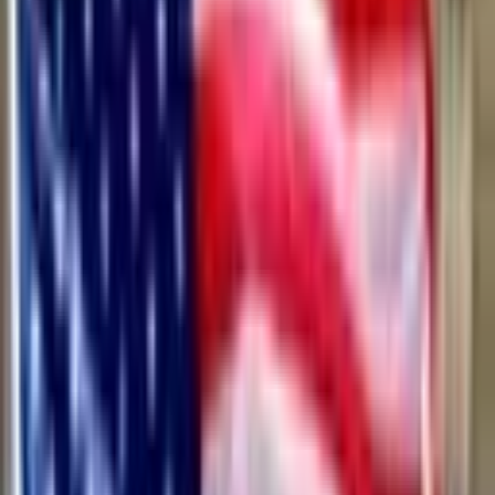
ক্রিপ্টো ক্যাসিনো যেভাবে খেলোয়াড়দের পুরস্কৃত করে তা বদলাচ্ছে — এবং এই
পরিবর্তন এককালীন বোনাস থেকে সরে এসে স্বাভাবিক গেমপ্লের মধ্যেই সরাসরি
অন্তর্নির্মিত ধারাবাহিক, প্যাসিভ আয়ের প্রবাহের দিকে যাচ্ছে। ক্রমবর্ধমান ভিড়পূর্ণ
বাজারে প্রতিদ্বন্দ্বিতা করা প্ল্যাটফর্মগুলোর জন্য প্রশ্নটি আর শুধু ‘ওয়েলকাম বোনাস কত
বড়’ তা নয়, বরং সময়ের সাথে কীভাবে টেকসইভাবে মূল্য প্রদান করা হয়। এই প্রশ্নেরই
উত্তর দিতে
BC.GAME
-এর সর্বশেষ প্ল্যাটফর্ম আপগ্রেড তৈরি করা হয়েছে, যার
কেন্দ্রে রয়েছে
BC Engine
।
BC Engine কী?
BC Engine
হলো BC.GAME-এ পুরস্কার ব্যবস্থার ব্যাপক পুনর্গঠনের কেন্দ্রীয়
অংশ। মেয়াদোত্তীর্ণ হয়ে যায় এমন বা জটিল ওয়েজারিং শর্ত পূরণের বাধ্যবাধকতাসহ
আলাদা বোনাস দেওয়ার বদলে, BC Engine একটি ধারাবাহিক রিওয়ার্ড লুপ তৈরি করে, যা
খেলোয়াড়রা প্ল্যাটফর্মে অংশগ্রহণ করলেই স্বয়ংক্রিয়ভাবে ব্যাকগ্রাউন্ডে চলতে থাকে।