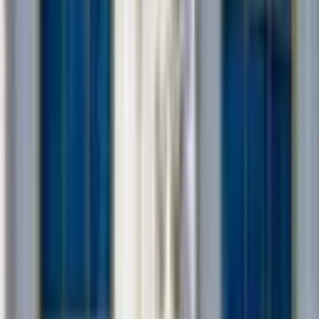
© ২০২৫ সেন্ট বিটস এলএলসি Bitcoin.com। সর্বস্বত্ব সংরক্ষিত।
সাপোর্ট
support@bitcoin.com
অ্যাপ ডাউনলোড করুন
কোম্পানি
অন্তর্দৃষ্টি