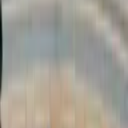
অর্থায়ন
শিখুন
গবেষণা
নিউজলেটার
আমাদের সাথে বিজ্ঞাপন
দ্বারা চালিত
Branded Spotlight
প্রকাশিত:
১৩ এপ্রি, ২০২৬, ৭:১৬ PM
তাত্ক্ষণিক $BC, স্বয়ংক্রিয়-স্টেকড এবং ঘণ্টাভিত্তিক
পেমেন্ট: BC.GAME-এর BC ইঞ্জিনের ভেতরে
এই নিবন্ধটি BC.Game-এর পক্ষে
Bitcoin.com
নিউজ লিখেছে। এটি
স্পন্সরকৃত
কনটেন্ট, যা
Bitcoin.com
নিউজের সম্পাদকীয় দল দ্বারা প্রযোজিত।
শেয়ার
প্রকাশিত:
১৩ এপ্রি, ২০২৬, ৭:১৬ PM