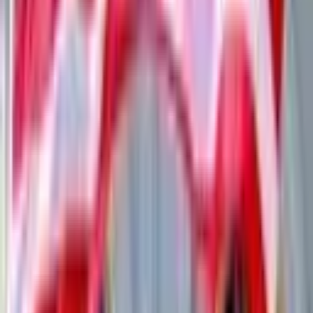
পেআউট, এবং প্রথম দিন থেকেই উন্মুক্ত সহায়ক বোনাসগুলোর পূর্ণাঙ্গ স্যুট—এই
আপডেট এককালীন প্রোমোশনাল হুকের বদলে টেকসই, চলমান মূল্য প্রদান-এর দিকে
শিল্পের বৃহত্তর পরিবর্তনকে প্রতিফলিত করে। ক্রিপ্টো-নেটিভ খেলোয়াড়রা যারা তাদের
ভাষায় কথা বলা একটি প্ল্যাটফর্ম খুঁজছেন, তাদের জন্য BC.GAME-এর সর্বশেষ
আপগ্রেড কাছ থেকে দেখার মতো। নতুন রিওয়ার্ড সিস্টেম অন্বেষণ করতে এবং আজই
BC Engine-এর মাধ্যমে আয় শুরু করতে ভিজিট করুন
BC.GAME
।
_______________________________________________________
Bitcoin.com কোনো দায়িত্ব বা দায় গ্রহণ করে না, এবং কোনো ধরনের ক্ষতি,
ক্ষয়ক্ষতি, দাবি, খরচ বা ব্যয়ের জন্য—তা প্রত্যক্ষ বা পরোক্ষ যাই হোক না কেন, বাস্তব,
অভিযোগকৃত বা পরিণামগত যাই হোক—এই নিবন্ধে উল্লেখিত কোনো কনটেন্ট, পণ্য বা
সেবার ব্যবহার বা তার ওপর নির্ভরতার ফলে বা তার সাথে সম্পর্কিতভাবে—দায়ী থাকবে না।
এ ধরনের তথ্যের ওপর যে কোনো নির্ভরতা সম্পূর্ণভাবে পাঠকের নিজস্ব ঝুঁকিতে।
এই নিবন্ধটি AI ব্যবহার করে ইংরেজি থেকে অনুবাদ করা হয়েছে। মূল ইংরেজি
সংস্করণটি নির্ভরযোগ্য উৎস; স্বয়ংক্রিয় অনুবাদে ভুল থাকতে পারে, বিশেষ করে আইনি
ও নিয়ন্ত্রক পরিভাষায়।
সম্পর্কিত নিবন্ধ
৮ জুল, ২০২৬
ChangeNOW x Guarda কেস প্রমাণ — একটি ওয়ালেটকে