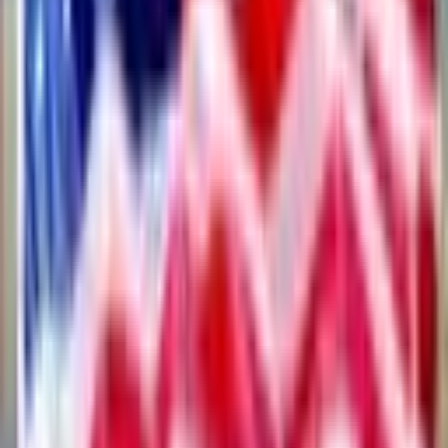
প্রদান করে—প্রথমবার প্ল্যাটফর্ম অন্বেষণকারী খেলোয়াড়দের জন্য প্রবেশের
বাধা কমায়।
সমষ্টিগতভাবে, এই ফিচারগুলো BC.GAME খেলোয়াড় ধরে রাখা এবং মূল্য বিতরণে
যেভাবে এগোয় তার কাঠামোগত পরিবর্তনকে নির্দেশ করে—ফ্রন্ট-লোডেড ওয়েলকাম
প্যাকেজ থেকে সরে এসে আরও টেকসই, দীর্ঘমেয়াদি রিওয়ার্ড মডেলের দিকে।
প্রথম দিন থেকেই উন্মুক্ত, কোনো লেভেল শর্ত নেই
ঐতিহ্যগত ও ক্রিপ্টো—উভয় ধরনের ক্যাসিনোর লয়্যালটি ও রিওয়ার্ড প্রোগ্রামগুলোর
একটি সাধারণ হতাশা হলো গেটকিপিং: সেরা ফিচারগুলো প্রায়ই উচ্চ VIP টিয়ার বা দীর্ঘ
সময় খেলার থ্রেশহোল্ডের আড়ালে থাকে, যা ক্যাজুয়াল খেলোয়াড়রা কখনও অর্জন নাও
করতে পারেন।
BC.GAME-এর আপডেটেড রিওয়ার্ড সিস্টেম ভিন্নভাবে ডিজাইন করা হয়েছে। নতুন
ফ্রেমওয়ার্ক, যার মধ্যে
BC Engine
-এর সঙ্গে যুক্ত মূল সুবিধাগুলোও রয়েছে, প্রথম
দিন থেকেই কোনো লেভেল শর্ত ছাড়াই উন্মুক্ত। নতুন খেলোয়াড়রা তাদের একেবারে
প্রথম বাজি থেকেই প্রতিষ্ঠিত ব্যবহারকারীদের মতো একই ভিত্তিগত রিওয়ার্ড কাঠামোতে
প্রবেশাধিকার পান।
এটি একটি উল্লেখযোগ্য ডিজাইন পছন্দ। এটি ইঙ্গিত দেয় যে আপডেটেড সিস্টেমটি উচ্চ-
ভলিউম খেলোয়াড়দের জন্য সংরক্ষিত কোনো এলিট ফিচার নয়, বরং প্ল্যাটফর্ম অভিজ্ঞতার
মূল অংশ হিসেবে পরিকল্পিত।