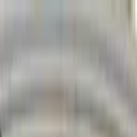
অ্যাপে পড়ুন
BN
অ্যাপ চালু করুন
হোম
সংবাদ
বাজার আপডেট
অর্থায়ন
শেখার অন্তর্দৃষ্টি
নিয়ন্ত্রণ ও আইন
খনন
ব্লকচেইন
ক্রিপ্টো সংবাদ
শিখুন
গবেষণা
নিউজলেটার
সরঞ্জাম
পর্যালোচনা
পডকাস্ট ইন্টারভিউ
BN
অ্যাপ চালু করুন
হোম