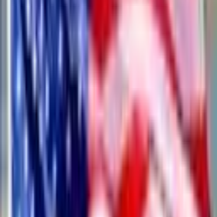
বেশি, বরং একটি সত্যিকারের প্যাসিভ ইয়িল্ড প্রোডাক্ট হিসেবে স্থাপন করে—ক্রিপ্টো
গেমিং প্ল্যাটফর্মের প্রেক্ষাপটে।
স্টেকিং, লিকুইডিটি প্রোভিশন বা ইয়িল্ড ফার্মিং সম্পর্কে অভিজ্ঞ ক্রিপ্টো ব্যবহারকারীদের
কাছে এর সাদৃশ্য তাৎক্ষণিকভাবে স্পষ্ট হবে। BC Engine একই ধরনের যুক্তি প্রয়োগ
করে—একটি অ্যাসেট স্টেক করুন, রিটার্ন পান—তবে এটি DeFi প্রোটোকলের বদলে
প্ল্যাটফর্মের অ্যাক্টিভিটির সঙ্গে যুক্ত।
আরও বিস্তৃত রিওয়ার্ড ওভারহলের অংশ
BC Engine হলো প্রধান ফিচার, তবে বোঝা গুরুত্বপূর্ণ যে এর লঞ্চ BC.GAME-এর
সম্পূর্ণ রিওয়ার্ড আর্কিটেকচারের বৃহত্তর রিফ্রেশের অংশ। এই আপডেট খেলোয়াড়ের
প্ল্যাটফর্ম-জার্নির প্রতিটি ধাপে মূল্য দেওয়ার জন্য নকশা করা একাধিক আন্তঃসংযুক্ত
সিস্টেম চালু করে বা উন্নত করে।
Daily, Weekly, and Monthly Bonuses
স্তরভিত্তিক পুনরাবৃত্ত
পুরস্কারের একটি নিয়মিত ছন্দ তৈরি করে, যাতে ধারাবাহিক খেলোয়াড়রা শুধু
প্রাথমিক ওয়েলকাম অফারের বাইরেও নিয়মিত স্বীকৃতি পান।
Level Up Bonuses
প্ল্যাটফর্মের লয়্যালটি টিয়ার অতিক্রম করার অগ্রগতি
পুরস্কৃত করে, BC Engine-এর চলমান প্যাসিভ আয়ের ওপর অতিরিক্ত
মাইলস্টোন-ভিত্তিক প্রণোদনা যোগ করে।
Welcome Shield
হলো নতুন সংযোজন, যা বিশেষভাবে প্রথম সেশনে সুরক্ষার
লক্ষ্যে। নতুন খেলোয়াড়দের প্রথম দিকের ক্ষতি কোনো সহায়তা ছাড়াই বহন
করার বদলে, Welcome Shield প্রাথমিক সেশনগুলোতে একটি কভারেজ স্তর